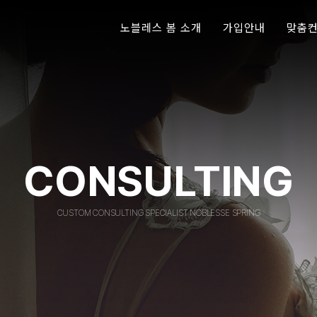
노블레스 봄 소개
가입안내
맞춤
회사소개
가입절차
명문가
CEO 인사말
클래스 가이드
전문직
언론속 노블레스 봄
클래스 가입비
대기업
미디어속 노블레스 봄
기독교
CONSULTING
성혼 스토리
명문대
재혼 
유학/
CUSTOM CONSULTING SPECIALIST NOBLESSE SPRING
자녀결